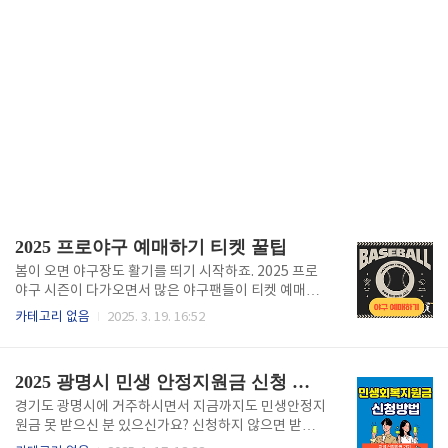
2025 프로야구 예매하기 티켓 꿀팁
봄이 오면 야구장도 활기를 띄기 시작하죠. 2025 프로
야구 시즌이 다가오면서 많은 야구팬들이 티켓 예매에
관심을 갖고 있어요. 특히 인기 경기는 오픈과 동시에
카테고리 없음
2025. 3. 19. 16:52
매진되기도 하니 미리 준비하는 것이 중요해요. 빠르게
경기 티켓을 구하시려면 아래 버튼을 통해 바로 손쉽게
예매 하세요. ⬇️ 아래를 통해서 프로야구 예매 사이트로
2025 광명시 민생 안정지원금 신청 방법
이동 가능합니다. ⬇️프로야구 예매 바로가기⚾ 2025
프로야구, 이것만은 알고 시작하세요!2025 시즌은 전
경기도 광명시에 거주하시면서 지금까지도 민생안정지
년보다 더 많은 이벤트와 특별 경기가 예정되어 있어요.
원금 못 받으신 분 있으신가요? 신청하지 않으면 받지
각 구단들은 시즌 초반부터 다양한 프로모션을 준비하
못하는 10만원 지원금 신청이 시작되었습니다. 광명시